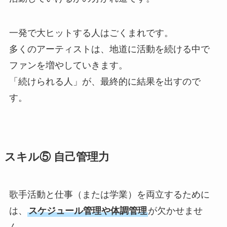
ARTISTS
一発で大ヒットする人はごくまれです。
VIDEO
多くのアーティストは、地道に活動を続ける中で
ファンを増やしていきます。
AUDITION
「続けられる人」が、最終的に結果を出すので
す。
NEWS
LIVE
スキル⑤ 自己管理力
STAFF BLOG
歌手活動と仕事（または学業）を両立するために
は、
スケジュール管理や体調管理
が欠かせませ
ん。