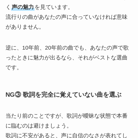
く
声の魅力
を見ています。
流行りの曲があなたの声に合っていなければ意味
がありません。
TOP
逆に、10年前、20年前の曲でも、あなたの声で歌
ったときに魅力が出るなら、それがベストな選曲
ABOUT
です。
ARTISTS
NG③ 歌詞を完全に覚えていない曲を選ぶ
VIDEO
当たり前のことですが、歌詞が曖昧な状態で本番
に臨むのは避けましょう。
AUDITION
歌詞に不安があると、声に自信のなさが表れてし