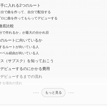
手に入れる2つのルート
自分で曲を作って、自分で配信する
TOP
プロに曲を作ってもらってデビューする
徹底比較
分で作れるか」が最大の分かれ目
ABOUT
らのルートに向いているか
するルートが向いている人
ARTISTS
ーベル経由が向いている人
ビス（サブスク）を知っておこう
でデビューするのにかかる費用
VIDEO
でデビューするまでの流れ
する場合の流れ
AUDITION
もっと見る