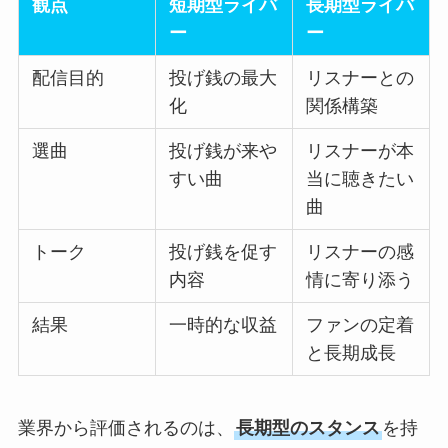
観点
短期型ライバ
長期型ライバ
ー
ー
配信目的
投げ銭の最大
リスナーとの
化
関係構築
選曲
投げ銭が来や
リスナーが本
すい曲
当に聴きたい
曲
トーク
投げ銭を促す
リスナーの感
内容
情に寄り添う
結果
一時的な収益
ファンの定着
と長期成長
業界から評価されるのは、
長期型のスタンス
を持