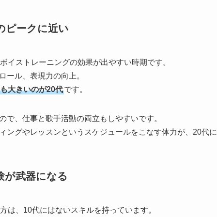
NEWS
のピークに近い
LIVE
、ボイストレーニングの効果が出やすい時期です。
ロール、表現力の向上。
STAFF BLOG
も大きいのが20代
です。
ので、仕事と歌手活動の両立もしやすいです。
CONTACT
ィングやレッスンというスケジュールをこなす体力が、20代
験が武器になる
る方は、10代にはないスキルを持っています。