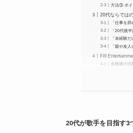
方法③ ボ
20代ならでは
「仕事を辞
「20代後
「未経験だ
「親や友人
Fill Entert
合格後の活
20代が歌手を目指す