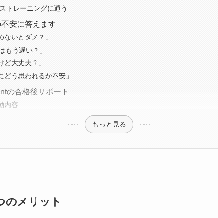
イストレーニングに通う
の不安に答えます
TOP
めないとダメ？」
半はもう遅い？」
けど大丈夫？」
ABOUT
にどう思われるか不安」
ainmentの合格後サポート
動内容
ARTISTS
もっと見る
VIDEO
AUDITION
3つのメリット