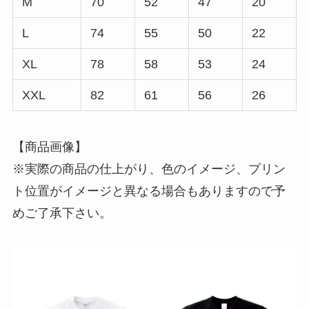
M
70
52
47
20
LIVE
L
74
55
50
22
XL
78
58
53
24
STAFF BLOG
XXL
82
61
56
26
CONTACT
【商品画像】
※実際の商品の仕上がり、色のイメージ、プリン
ト位置がイメージと異なる場合もありますので予
めご了承下さい。