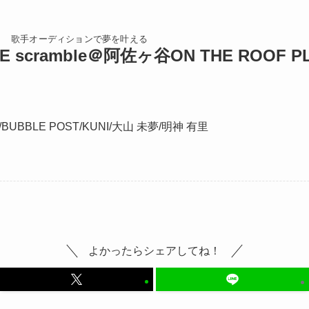
歌手オーディションで夢を叶える
E scramble＠阿佐ヶ谷ON THE ROOF P
TOP
BUBBLE POST/KUNI/大山 未夢/明神 有里
ABOUT
ARTISTS
よかったらシェアしてね！
VIDEO