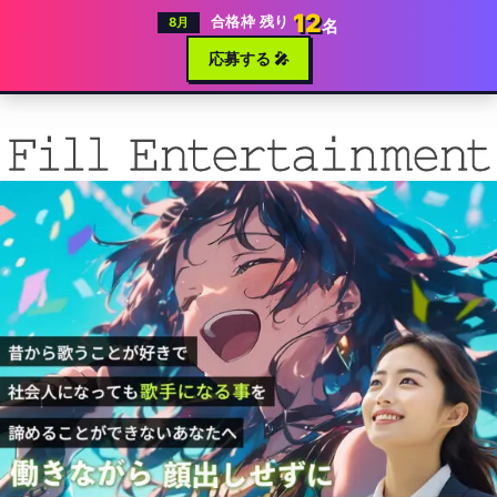
12
合格枠 残り
8月
名
応募する 🎤