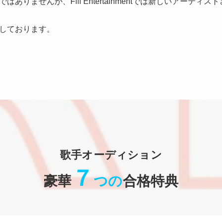
ありませんが、Fill Entertainmentでは新しいアーテ
しております。
歌手オーディション
７
豪華
つの
合格特典